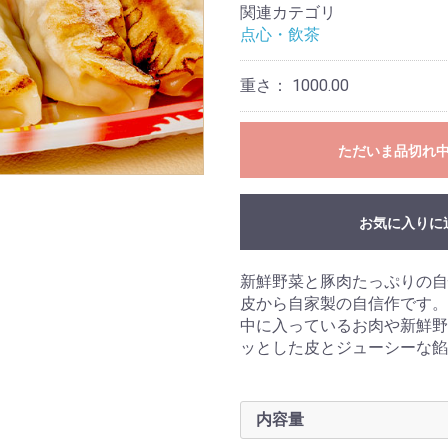
関連カテゴリ
点心・飲茶
重さ：
1000.00
ただいま品切れ
お気に入りに
新鮮野菜と豚肉たっぷりの自
皮から自家製の自信作です。
中に入っているお肉や新鮮野
ッとした皮とジューシーな餡
内容量