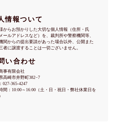
人情報ついて
様からお預かりした大切な個人情報（住所・氏
メールアドレスなど）を、裁判所や警察機関等、
機関からの提出要請があった場合以外、公開また
三者に譲渡することは一切ございません。
問い合わせ
商事有限会社
県高崎市井野町382−7
027-365-4247
時間：10:00～16:00（土・日・祝日・弊社休業日を
）