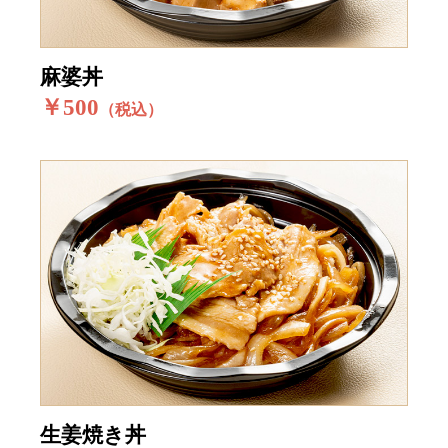
麻婆丼
￥500
（税込）
生姜焼き丼