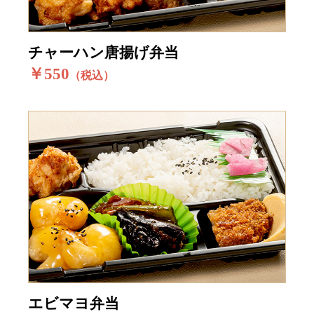
チャーハン唐揚げ弁当
￥550
（税込）
エビマヨ弁当